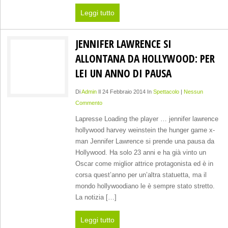
Leggi tutto
JENNIFER LAWRENCE SI
ALLONTANA DA HOLLYWOOD: PER
LEI UN ANNO DI PAUSA
Di
Admin
Il 24 Febbraio 2014 In
Spettacolo
|
Nessun
Commento
Lapresse Loading the player … jennifer lawrence
hollywood harvey weinstein the hunger game x-
man Jennifer Lawrence si prende una pausa da
Hollywood. Ha solo 23 anni e ha già vinto un
Oscar come miglior attrice protagonista ed è in
corsa quest’anno per un’altra statuetta, ma il
mondo hollywoodiano le è sempre stato stretto.
La notizia […]
Leggi tutto