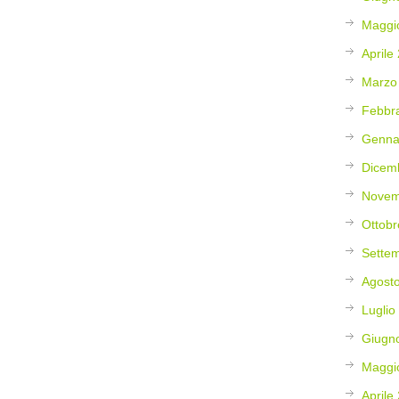
Maggi
Aprile
Marzo
Febbr
Genna
Dicem
Novem
Ottobr
Sette
Agost
Luglio
Giugn
Maggi
Aprile