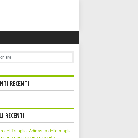
TI RECENTI
LI RECENTI
rno del Trifoglio: Adidas fa della maglia
cio una nuova icona di moda