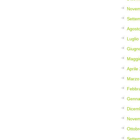
Novem
Sette
Agost
Luglio
Giugn
Maggi
Aprile
Marzo
Febbr
Genna
Dicem
Novem
Ottobr
Sette