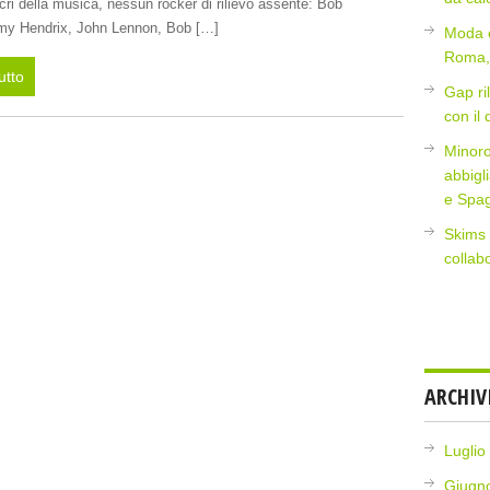
cri della musica, nessun rocker di rilievo assente: Bob
imy Hendrix, John Lennon, Bob […]
Moda e
Roma, 
utto
Gap ri
con il
Minoro
abbigl
e Spa
Skims 
collab
ARCHIV
Luglio
Giugn