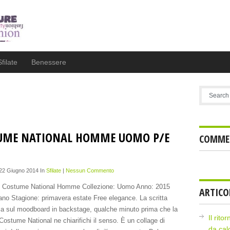
Sfilate
Benessere
o
UME NATIONAL HOMME UOMO P/E
COMMEN
 22 Giugno 2014 In
Sfilate
|
Nessun Commento
: Costume National Homme Collezione: Uomo Anno: 2015
ARTICO
lano Stagione: primavera estate Free elegance. La scritta
a sul moodboard in backstage, qualche minuto prima che la
Il rito
i Costume National ne chiarifichi il senso. È un collage di
da cal