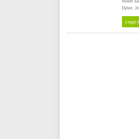
mostri sa
Dylan, J
Leggi t