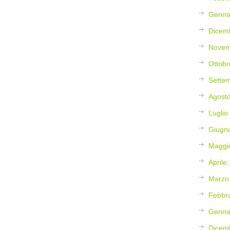
Genna
Dicem
Novem
Ottobr
Sette
Agost
Luglio
Giugn
Maggi
Aprile
Marzo
Febbr
Genna
Dicem