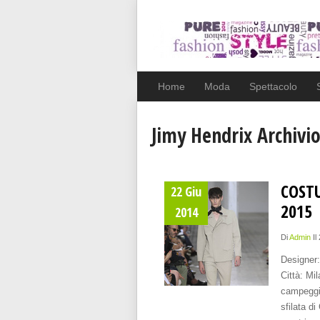
Home
Moda
Spettacolo
Jimy Hendrix Archivi
COST
22 Giu
2015
2014
Di
Admin
Il
Designer
Città: Mi
campeggi
sfilata d