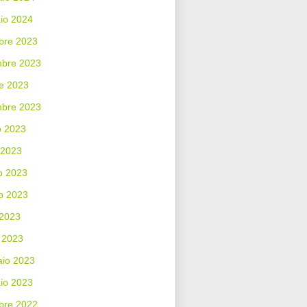
io 2024
bre 2023
bre 2023
e 2023
mbre 2023
o 2023
 2023
o 2023
o 2023
 2023
 2023
aio 2023
io 2023
bre 2022