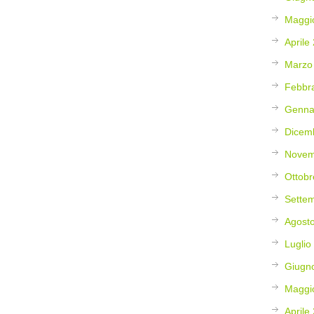
Maggi
Aprile
Marzo
Febbr
Genna
Dicem
Novem
Ottobr
Sette
Agost
Luglio
Giugn
Maggi
Aprile