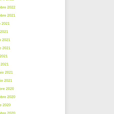
bre 2022
mbre 2021
o 2021
 2021
o 2021
o 2021
 2021
 2021
aio 2021
io 2021
bre 2020
bre 2020
e 2020
mbre 2020