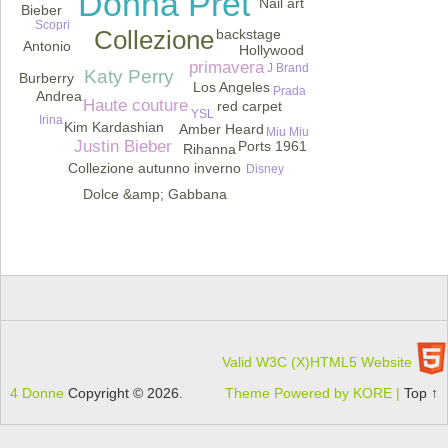
Donna Pret
Nail art
Bieber
Scopri
Collezione
backstage
Antonio
Hollywood
primavera
J Brand
Katy Perry
Burberry
Los Angeles
Prada
Andrea
Haute couture
red carpet
YSL
Beqiri
Irina
Kim Kardashian
Amber Heard
Miu Miu
Justin Bieber
Ports 1961
Rihanna
Collezione autunno inverno
Disney
Dolce &amp; Gabbana
Valid W3C (X)HTML5 Website
4 Donne
Copyright © 2026.
Theme Powered by KORE |
Top ↑