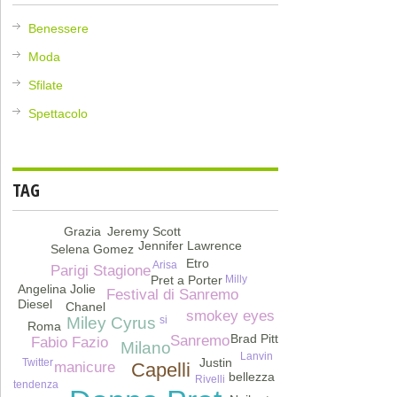
Benessere
Moda
Sfilate
Spettacolo
TAG
Jeremy Scott
Grazia
Jennifer Lawrence
Selena Gomez
Etro
Arisa
Parigi Stagione
Milly
Pret a Porter
Angelina Jolie
Festival di Sanremo
Diesel
Chanel
smokey eyes
si
Miley Cyrus
Roma
Brad Pitt
Sanremo
Fabio Fazio
Milano
Lanvin
Justin
Twitter
Capelli
manicure
bellezza
Rivelli
tendenza