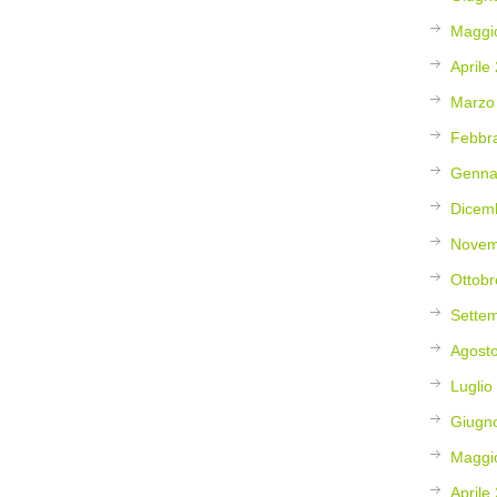
Maggi
Aprile
Marzo
Febbr
Genna
Dicem
Novem
Ottobr
Sette
Agost
Luglio
Giugn
Maggi
Aprile