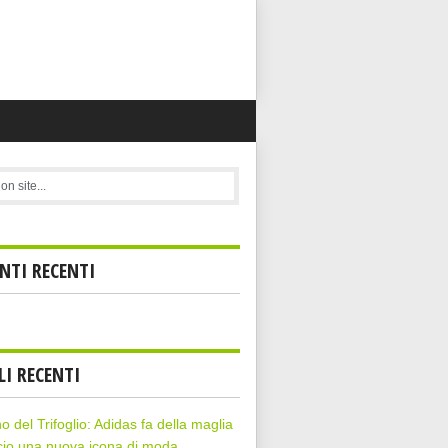
TI RECENTI
LI RECENTI
rno del Trifoglio: Adidas fa della maglia
cio una nuova icona di moda