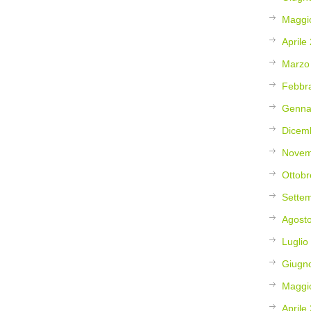
Maggi
Aprile
Marzo
Febbr
Genna
Dicem
Novem
Ottobr
Sette
Agost
Luglio
Giugn
Maggi
Aprile