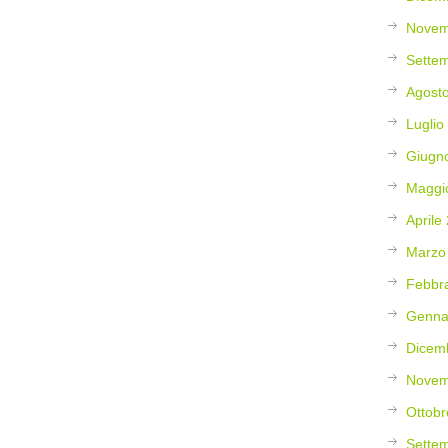
Novem
Sette
Agost
Luglio
Giugn
Maggi
Aprile
Marzo
Febbr
Genna
Dicem
Novem
Ottobr
Sette