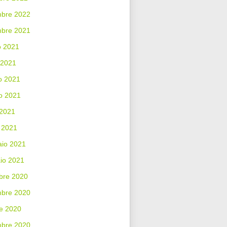
bre 2022
mbre 2021
o 2021
 2021
o 2021
o 2021
 2021
 2021
aio 2021
io 2021
bre 2020
bre 2020
e 2020
mbre 2020