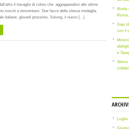
 dall’altro il travaglio di coloro che, aggrappandosi alle ultime
Moda e
o riusciti a reinventarsi. Due facce della stessa medaglia.
Roma, 
le italiane, giovedì prossimo, Solving, il nuovo […]
Gap ri
o
con il
Minoro
abbigl
e Spa
Skims 
collab
ARCHIV
Luglio
Giugn