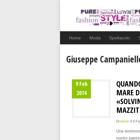
Home
Moda
Spettacolo
Giuseppe Campaniello
QUANDO
9 Feb
MARE DE
2014
«SOLVI
MAZZIT
Di
Admin
Il 9 F
Una testimoni
nostro paese.