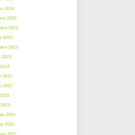
io 2024
bre 2023
bre 2023
e 2023
mbre 2023
o 2023
 2023
o 2023
o 2023
 2023
 2023
aio 2023
io 2023
bre 2022