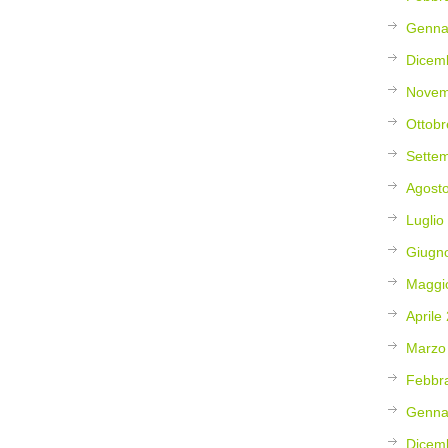
Genna
Dicem
Novem
Ottobr
Sette
Agost
Luglio
Giugn
Maggi
Aprile
Marzo
Febbr
Genna
Dicem