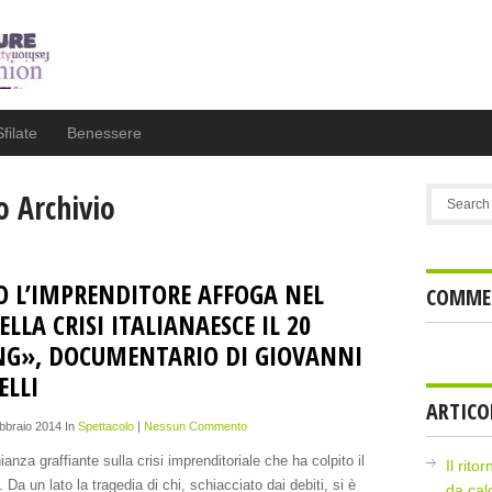
Sfilate
Benessere
 Archivio
 L’IMPRENDITORE AFFOGA NEL
COMMEN
LLA CRISI ITALIANAESCE IL 20
NG», DOCUMENTARIO DI GIOVANNI
ELLI
ARTICO
ebbraio 2014 In
Spettacolo
|
Nessun Commento
anza graffiante sulla crisi imprenditoriale che ha colpito il
Il rito
 Da un lato la tragedia di chi, schiacciato dai debiti, si è
da cal