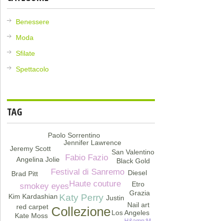
Benessere
Moda
Sfilate
Spettacolo
TAG
Paolo Sorrentino
Jennifer Lawrence
Jeremy Scott
San Valentino
Fabio Fazio
Angelina Jolie
Black Gold
Festival di Sanremo
Diesel
Brad Pitt
Haute couture
Etro
smokey eyes
Grazia
Kim Kardashian
Katy Perry
Justin
Nail art
red carpet
Collezione
Los Angeles
Kate Moss
H&amp;M