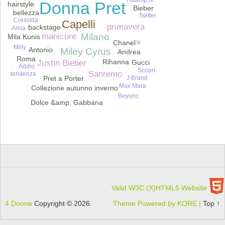
Donna Pret
hairstyle
Bieber
bellezza
Twitter
Cressida
Capelli
primavera
backstage
Arisa
manicure
Milano
Mila Kunis
Chanel
si
Milly
Antonio
Miley Cyrus
Andrea
Roma
Rihanna
Gucci
Justin Bieber
Addio
Scopri
Sanremo
tendenza
J Brand
Pret a Porter
Max Mara
Collezione autunno inverno
Beyonc
Dolce &amp; Gabbana
Valid W3C (X)HTML5 Website
4 Donne
Copyright © 2026.
Theme Powered by KORE |
Top ↑