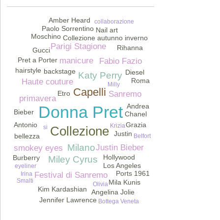
Amber Heard
collaborazione
Paolo Sorrentino
Nail art
Moschino
Collezione autunno inverno
Parigi Stagione
Rihanna
Gucci
manicure
Pret a Porter
Fabio Fazio
hairstyle
backstage
Diesel
Katy Perry
Roma
Haute couture
Milly
Capelli
Etro
Sanremo
primavera
Andrea
Donna Pret
Bieber
Chanel
Antonio
Grazia
Krizia
Collezione
si
Justin
bellezza
Belfort
Milano
Justin Bieber
smokey eyes
Hollywood
Burberry
Miley Cyrus
Los Angeles
eyeliner
Ports 1961
Festival di Sanremo
Irina
Smalti
Mila Kunis
Olivia
Kim Kardashian
Angelina Jolie
Jennifer Lawrence
Bottega Veneta