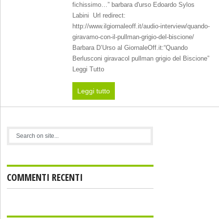
fichissimo…” barbara d'urso Edoardo Sylos
Labini Url redirect:
http://www.ilgiornaleoff.it/audio-interview/quando-
giravamo-con-il-pullman-grigio-del-biscione/
Barbara D’Urso al GiornaleOff.it:“Quando
Berlusconi giravacol pullman grigio del Biscione”
Leggi Tutto
Leggi tutto
COMMENTI RECENTI