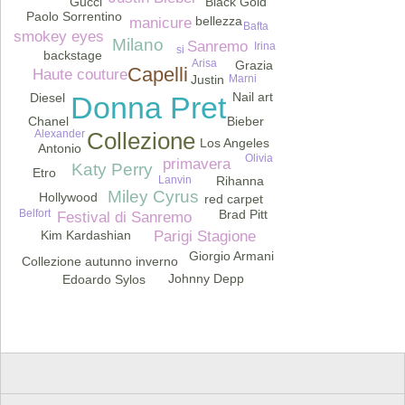
Gucci
Black Gold
Paolo Sorrentino
bellezza
manicure
Bafta
smokey eyes
Milano
Sanremo
Irina
si
backstage
Arisa
Grazia
Capelli
Haute couture
Justin
Marni
Nail art
Diesel
Donna Pret
Chanel
Bieber
Collezione
Alexander
Los Angeles
Antonio
Olivia
primavera
Katy Perry
Etro
Rihanna
Lanvin
Miley Cyrus
Hollywood
red carpet
Brad Pitt
Belfort
Festival di Sanremo
Kim Kardashian
Parigi Stagione
Giorgio Armani
Collezione autunno inverno
Johnny Depp
Edoardo Sylos