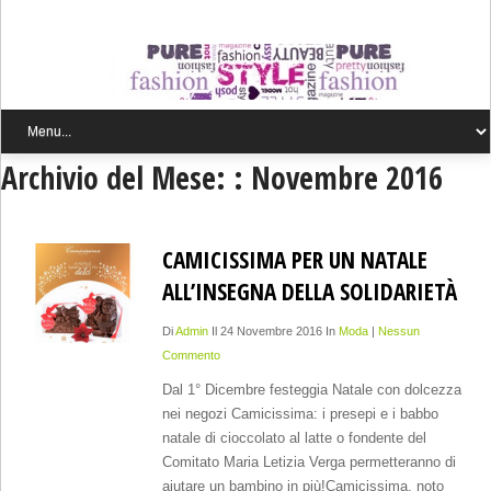
Archivio del Mese: :
Novembre 2016
CAMICISSIMA PER UN NATALE
ALL’INSEGNA DELLA SOLIDARIETÀ
Di
Admin
Il 24 Novembre 2016 In
Moda
|
Nessun
Commento
Dal 1° Dicembre festeggia Natale con dolcezza
nei negozi Camicissima: i presepi e i babbo
natale di cioccolato al latte o fondente del
Comitato Maria Letizia Verga permetteranno di
aiutare un bambino in più!Camicissima, noto