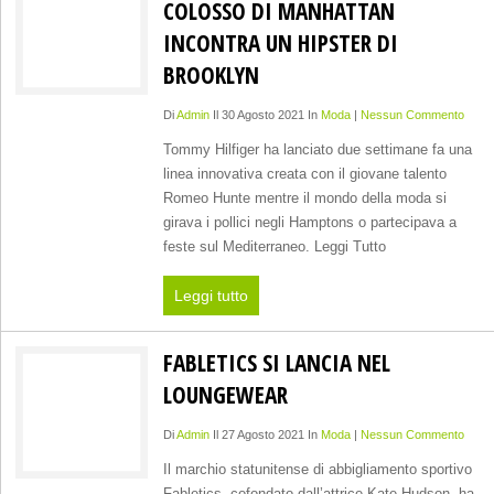
COLOSSO DI MANHATTAN
INCONTRA UN HIPSTER DI
BROOKLYN
Di
Admin
Il 30 Agosto 2021 In
Moda
|
Nessun Commento
Tommy Hilfiger ha lanciato due settimane fa una
linea innovativa creata con il giovane talento
Romeo Hunte mentre il mondo della moda si
girava i pollici negli Hamptons o partecipava a
feste sul Mediterraneo. Leggi Tutto
Leggi tutto
FABLETICS SI LANCIA NEL
LOUNGEWEAR
Di
Admin
Il 27 Agosto 2021 In
Moda
|
Nessun Commento
Il marchio statunitense di abbigliamento sportivo
Fabletics, cofondato dall’attrice Kate Hudson, ha