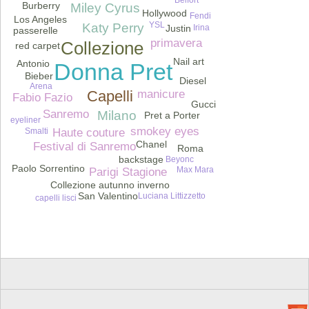
Burberry
Miley Cyrus
Hollywood
Fendi
Los Angeles
YSL
Katy Perry
Irina
Justin
passerelle
primavera
Collezione
red carpet
Nail art
Antonio
Donna Pret
Bieber
Diesel
Arena
Capelli
manicure
Fabio Fazio
Gucci
Sanremo
Milano
Pret a Porter
eyeliner
smokey eyes
Haute couture
Smalti
Chanel
Festival di Sanremo
Roma
Chlo
backstage
Beyonc
Paolo Sorrentino
Max Mara
Parigi Stagione
Collezione autunno inverno
San Valentino
Luciana Littizzetto
capelli lisci