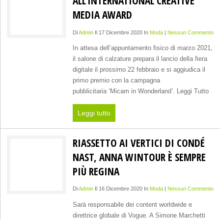
ALL’INTERNATIONAL CREATIVE
MEDIA AWARD
Di
Admin
Il 17 Dicembre 2020 In
Moda
|
Nessun Commento
In attesa dell’appuntamento fisico di marzo 2021,
il salone di calzature prepara il lancio della fiera
digitale il prossimo 22 febbraio e si aggiudica il
primo premio con la campagna
pubblicitaria ‘Micam in Wonderland’. Leggi Tutto
Leggi tutto
RIASSETTO AI VERTICI DI CONDÉ
NAST, ANNA WINTOUR È SEMPRE
PIÙ REGINA
Di
Admin
Il 16 Dicembre 2020 In
Moda
|
Nessun Commento
Sarà responsabile dei content worldwide e
direttrice globale di Vogue. A Simone Marchetti