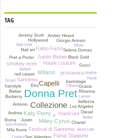
TAG
Jeremy Scott
Amber Heard
Hollywood
Giorgio Armani
Stati Uniti
Olivia
Fabio Fazio
Nail art
Selena Gomez
Justin Bieber
Black Gold
Pret a Porter
Haute couture
smokey eyes
Gucci
Belfort
Milano
primavera
Unghie
red carpet
Fendi
Sanremo
Scopri
backstage
Capelli
Etro
hairstyle
J Brand
Grazia
Donna Pret
Bieber
Rihanna
Burberry
Lanvin
bellezza
Collezione
Antonio
Los Angeles
Diesel
Katy Perry
Andrea
manicure
si
Twitter
Justin
Roma
Miley Cyrus
Chanel
Julia Roberts
Festival di Sanremo
Jared Leto
Mila Kunis
Parigi Stagione
San Valentino
Cividini