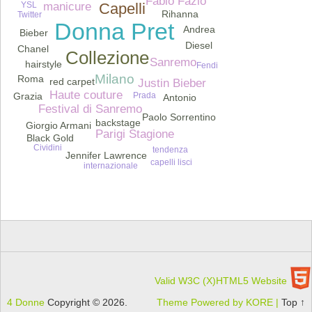
Fabio Fazio
manicure
YSL
Capelli
Rihanna
Twitter
Donna Pret
Andrea
Bieber
Diesel
Chanel
Collezione
Sanremo
hairstyle
Fendi
Milano
Roma
red carpet
Justin Bieber
Haute couture
Prada
Beqiri
Grazia
Antonio
Festival di Sanremo
Paolo Sorrentino
backstage
Giorgio Armani
Parigi Stagione
Black Gold
Cividini
tendenza
Jennifer Lawrence
capelli lisci
internazionale
Valid W3C (X)HTML5 Website
4 Donne
Copyright © 2026.
Theme Powered by KORE |
Top ↑