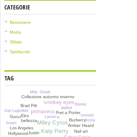
CATEGORIE
Benessere
Moda
Sfilate
Spettacolo
TAG
Milly
Smalti
Collezione autunno inverno
smokey eyes
Disney
Brad Pitt
Belfort
Karl Lagerfeld
primavera
Pret a Porter
Vionnet
Etro
Gucci
Lanvin
si
Burberry
Krizia
bellezza
Miley Cyrus
Scopri
Amber Heard
Los Angeles
Katy Perry
Nail art
Justin
Hollywood