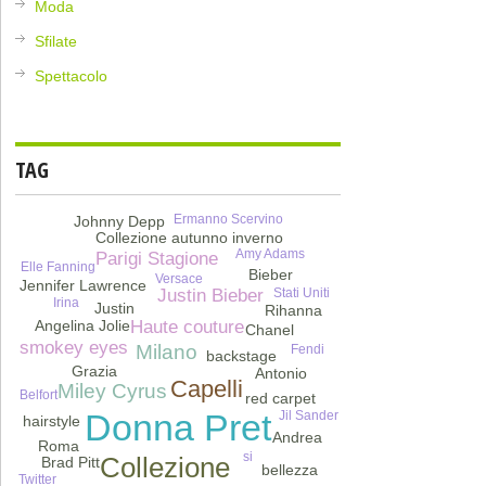
Moda
Sfilate
Spettacolo
TAG
Ermanno Scervino
Johnny Depp
Collezione autunno inverno
Amy Adams
Parigi Stagione
Elle Fanning
Bieber
Versace
Jennifer Lawrence
Stati Uniti
Justin Bieber
Irina
Justin
Rihanna
Angelina Jolie
Haute couture
Chanel
smokey eyes
Milano
Fendi
backstage
Grazia
Antonio
Capelli
Miley Cyrus
Belfort
red carpet
Jil Sander
Donna Pret
hairstyle
Andrea
Roma
si
Collezione
Brad Pitt
bellezza
Twitter