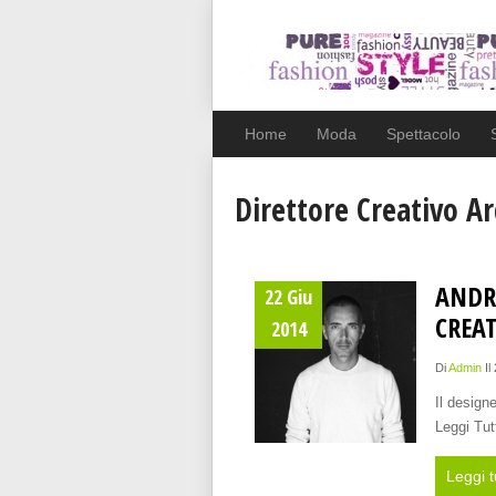
Home
Moda
Spettacolo
Direttore Creativo Ar
ANDR
22 Giu
CREAT
2014
Di
Admin
Il
Il design
Leggi Tut
Leggi t