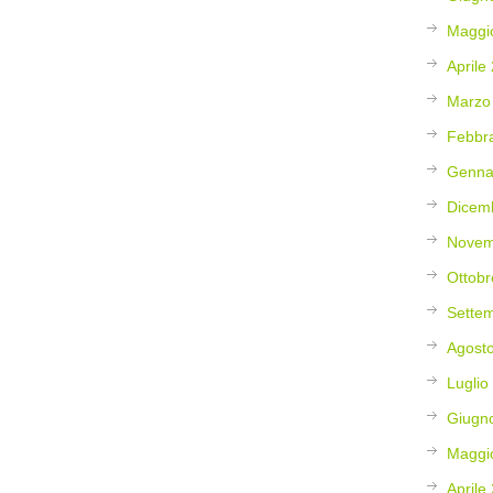
Maggi
Aprile
Marzo
Febbr
Genna
Dicem
Novem
Ottobr
Sette
Agost
Luglio
Giugn
Maggi
Aprile