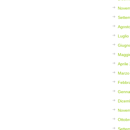
Novem
Sette
Agost
Luglio
Giugn
Maggi
Aprile
Marzo
Febbr
Genna
Dicem
Novem
Ottobr
Sette