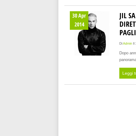
JIL 
30 Apr
DIRE
2014
PAGL
Di
Admin
Il
Dopo anni
panorama 
Leggi t