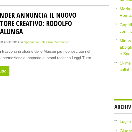
Moda e
SANDER ANNUNCIA IL NUOVO
Roma, 
TTORE CREATIVO: RODOLFO
Gap ri
IALUNGA
con il
Minoro
 30 Aprile 2014 In
Spettacolo
|
Nessun Commento
abbigl
 trascorsi in alcune delle Maison più riconosciute nel
e Spa
internazionale, approda al brand tedesco Leggi Tutto
Skims 
collab
utto
ARCHIV
Luglio
Giugn