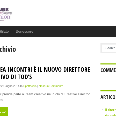
Sfilate
Benessere
chivio
EA INCONTRI È IL NUOVO DIRETTORE
COMMEN
IVO DI TOD’S
 22 Giugno 2014 In
Spettacolo
|
Nessun Commento
er prende parte al team creativo nel ruolo di Creative Director
ARTICO
to
Il rito
utto
da cal