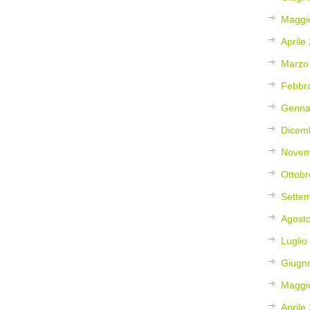
Maggi
Aprile
Marzo
Febbr
Genna
Dicem
Novem
Ottobr
Sette
Agost
Luglio
Giugn
Maggi
Aprile