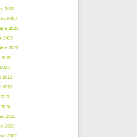
io 2024
bre 2023
bre 2023
e 2023
mbre 2023
o 2023
 2023
o 2023
o 2023
 2023
 2023
aio 2023
io 2023
bre 2022