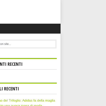
TI RECENTI
LI RECENTI
rno del Trifoglio: Adidas fa della maglia
cio una nuova icona di moda