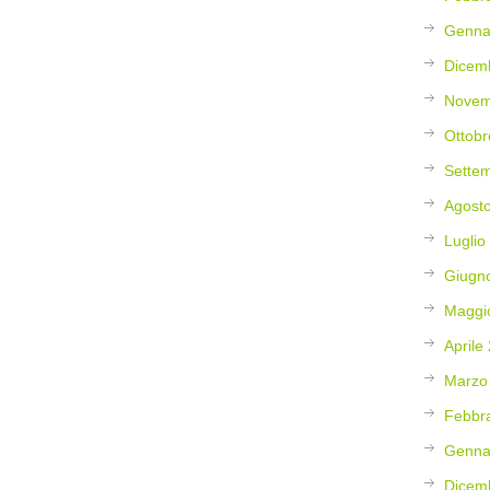
Genna
Dicem
Novem
Ottobr
Sette
Agost
Luglio
Giugn
Maggi
Aprile
Marzo
Febbr
Genna
Dicem