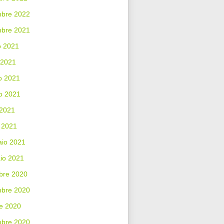
bre 2022
mbre 2021
o 2021
 2021
o 2021
o 2021
 2021
 2021
aio 2021
io 2021
bre 2020
bre 2020
e 2020
mbre 2020