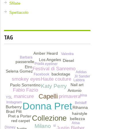
Sfilate
Spettacolo
TAG
Amber Heard
Valextra
Barbara
Los Angeles
Diesel
passerelle
Prada
eyeliner
Etro
Festival di Sanremo
Selena Gomez
Adidas
backstage
Facebook
Jil Sander
smokey eyes
Haute couture
Labbra
Nail art
Paolo Sorrentino
Katy Perry
Fabio Fazio
Antonio
Capelli
Irina
primavera
manicure
YSL
Instagram
Belstaff
Donna Pret
Burberry
Rihanna
Brad Pitt
hairstyle
Collezione
Pret a Porter
bellezza
red carpet
Arisa
Milano
si
Justin Bieber
Disney
Justin