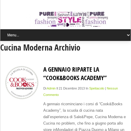
Cucina Moderna Archivio
A GENNAIO RIPARTE LA
“COOK&BOOKS ACADEMY”
Di
Admin
Il 21 Dicembre 2013 In
Spettacolo
|
Nessun
Commento
A gennaio ricominciano i corsi di “Cook&Books
Academy”, la scuola di cucina nata
dall’esperienza di Sale&Pepe, Cucina Moderna e
Cucina no problem, che fino a giugno porta allo
store inMondadori di Piazza Duomo a Milano un