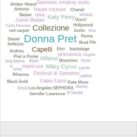
smokey eyes
Sanremo
Amber Heard
Haute couture
Antonio
Chanel
grunge
Bieber
Versace
Olivia
Katy Perry
Gucci
Justin Bieber
Hollywood
Collezione
Carlo Freccero
Justin
red carpet
Irina
Donna Pret
Roma
Diesel
Brad Pitt
bellezza
Capelli
Etro
backstage
Fay
Andrea
primavera
Unghie
Pret a Porter
Milano
Moschino
Fendi
Beqiri
Amy Adams
Miley Cyrus
manicure
si
Lanvin
Arisa
Festival di Sanremo
Rihanna
Labbra
Fabio Fazio
Black Gold
Kate Moss
Disney
Los Angeles
SEPHORA
Krizia
Jil Sander
Jennifer Lawrence