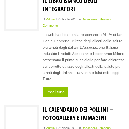
IL LIBRO BIANCO DEGLI
INTEGRATORI
Di
Admin
Il 23 Aprile 2013 In
Benessere
|
Nessun
Commento
Leiweb ha chiesto alla responsabile AIIPA di far
luce sul corretto utilizzo degli alleati della salute
più amati dagli italiani L’Associazione Italiana
Industrie Prodotti Alimentari e Federfarma Milano
presentano il primo sussidiario per fare chiarezza
sul corretto utilizzo degli alleati della salute più
amati dagli italiani. Tra verità e falsi miti Leggi
Tutto
Leggi tutto
IL CALENDARIO DEI POLLINI –
FOTOGALLERY E IMMAGINI
Di
Admin
Il 23 Aprile 2013 In
Benessere
|
Nessun