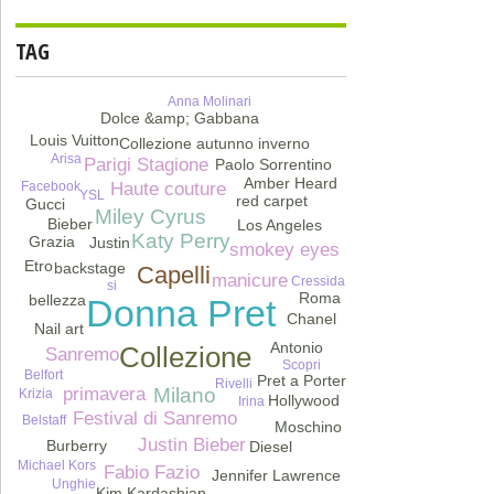
TAG
Anna Molinari
Dolce &amp; Gabbana
Louis Vuitton
Collezione autunno inverno
Arisa
Parigi Stagione
Paolo Sorrentino
Amber Heard
Facebook
Haute couture
YSL
red carpet
Gucci
Miley Cyrus
Bieber
Los Angeles
Katy Perry
Grazia
Justin
smokey eyes
Etro
backstage
Capelli
manicure
Cressida
si
Roma
bellezza
Donna Pret
Chanel
Nail art
Antonio
Collezione
Sanremo
Scopri
Belfort
Blugirl
Pret a Porter
Rivelli
primavera
Milano
Krizia
Hollywood
Irina
Festival di Sanremo
Belstaff
Moschino
Justin Bieber
Burberry
Diesel
Beauty
Michael Kors
Fabio Fazio
Jennifer Lawrence
Unghie
Kim Kardashian