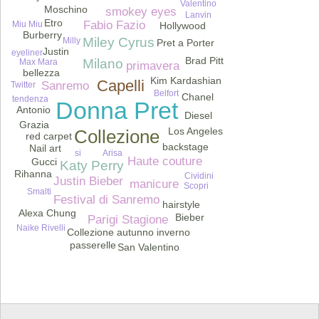
Valentino
Moschino
smokey eyes
Lanvin
Etro
Fabio Fazio
Miu Miu
Hollywood
Burberry
Miley Cyrus
Milly
Pret a Porter
Justin
eyeliner
Brad Pitt
Milano
Max Mara
Beqiri
primavera
bellezza
Kim Kardashian
Capelli
Sanremo
Twitter
Belfort
Chanel
tendenza
Donna Pret
Antonio
Diesel
Grazia
Los Angeles
Collezione
red carpet
backstage
Nail art
si
Arisa
Haute couture
Gucci
Katy Perry
Rihanna
Cividini
Justin Bieber
manicure
Scopri
Smalti
Festival di Sanremo
hairstyle
Alexa Chung
Bieber
Parigi Stagione
Naike Rivelli
Collezione autunno inverno
passerelle
San Valentino