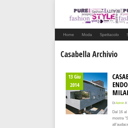
Home
Moda
Spettacolo
Casabella Archivio
CASA
13 Giu
ENDO
2014
MILA
Di
Admin
Il
Dal 16 al
mostra “S
all’audac