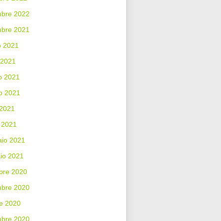
bre 2022
mbre 2021
o 2021
 2021
o 2021
o 2021
 2021
 2021
aio 2021
io 2021
bre 2020
bre 2020
e 2020
mbre 2020