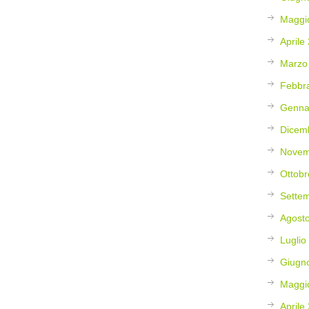
Maggi
Aprile
Marzo
Febbr
Genna
Dicem
Novem
Ottobr
Sette
Agost
Luglio
Giugn
Maggi
Aprile