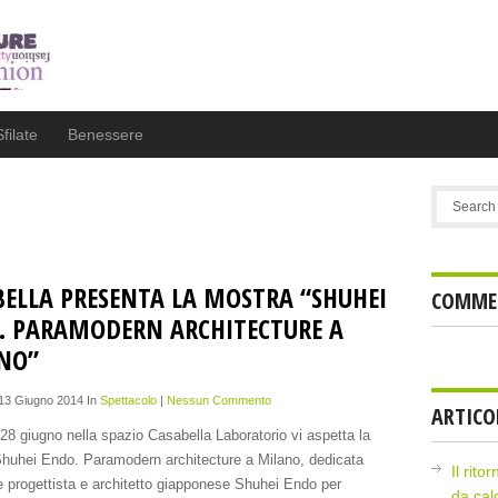
Sfilate
Benessere
BELLA PRESENTA LA MOSTRA “SHUHEI
COMMEN
. PARAMODERN ARCHITECTURE A
NO”
 13 Giugno 2014 In
Spettacolo
|
Nessun Commento
ARTICO
 28 giugno nella spazio Casabella Laboratorio vi aspetta la
huhei Endo. Paramodern architecture a Milano, dedicata
Il rito
e progettista e architetto giapponese Shuhei Endo per
da cal