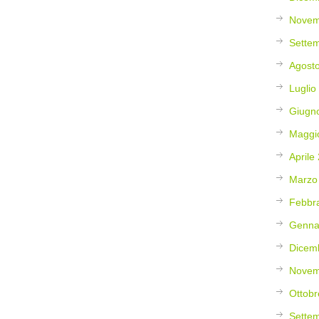
Novem
Sette
Agost
Luglio
Giugn
Maggi
Aprile
Marzo
Febbr
Genna
Dicem
Novem
Ottobr
Sette