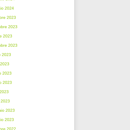
io 2024
bre 2023
bre 2023
e 2023
mbre 2023
o 2023
 2023
o 2023
o 2023
 2023
 2023
aio 2023
io 2023
bre 2022