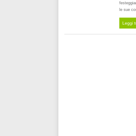
festeggia
le sue co
Leggi t