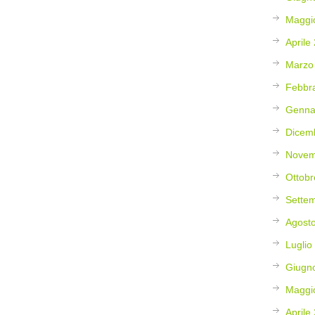
Maggi
Aprile
Marzo
Febbr
Genna
Dicem
Novem
Ottobr
Sette
Agost
Luglio
Giugn
Maggi
Aprile