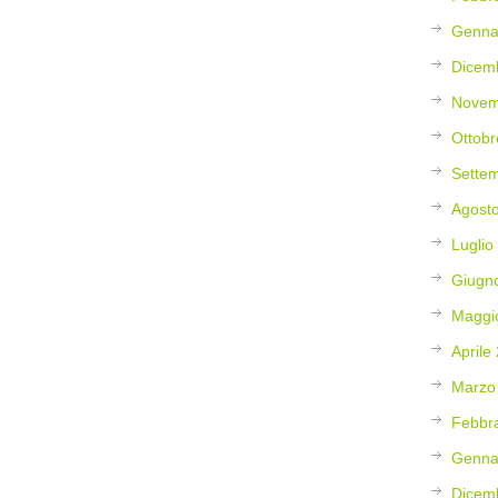
Genna
Dicem
Novem
Ottobr
Sette
Agost
Luglio
Giugn
Maggi
Aprile
Marzo
Febbr
Genna
Dicem