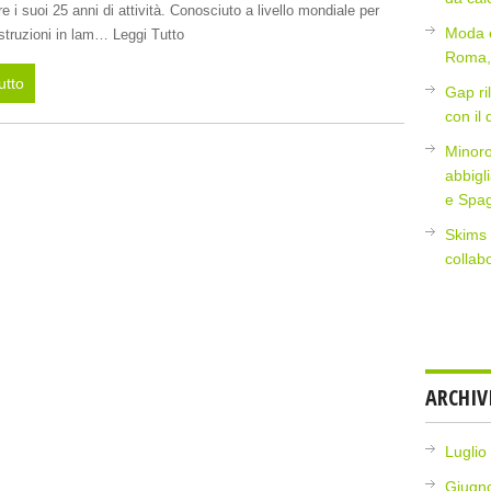
re i suoi 25 anni di attività. Conosciuto a livello mondiale per
Moda e
struzioni in lam… Leggi Tutto
Roma, 
utto
Gap ri
con il
Minoro
abbigl
e Spa
Skims 
collab
ARCHIV
Luglio
Giugn