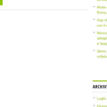
o
Moda e
Roma, 
Gap ri
con il
Minoro
abbigl
e Spa
Skims 
collab
ARCHIV
Luglio
Giugn