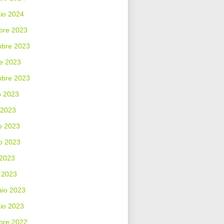
io 2024
bre 2023
bre 2023
e 2023
mbre 2023
o 2023
 2023
o 2023
o 2023
 2023
 2023
aio 2023
io 2023
bre 2022