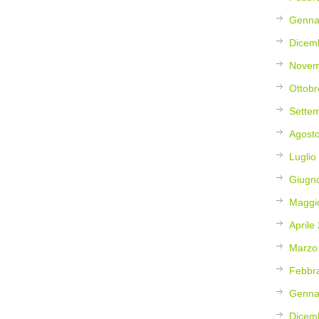
Genna
Dicem
Novem
Ottobr
Sette
Agost
Luglio
Giugn
Maggi
Aprile
Marzo
Febbr
Genna
Dicem