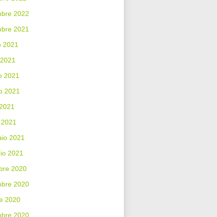
bre 2022
mbre 2021
o 2021
 2021
o 2021
o 2021
 2021
 2021
aio 2021
io 2021
bre 2020
bre 2020
e 2020
mbre 2020