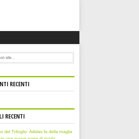
TI RECENTI
LI RECENTI
rno del Trifoglio: Adidas fa della maglia
cio una nuova icona di moda