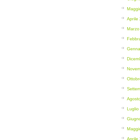
Maggi
Aprile
Marzo
Febbr
Genna
Dicem
Novem
Ottobr
Sette
Agost
Luglio
Giugn
Maggi
Aprile