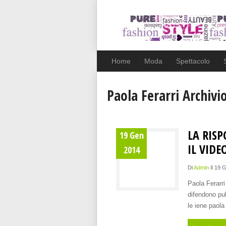
Home
Moda
Spettacolo
Paola Ferarri Archivi
LA RISP
19 Gen
IL VIDE
2014
Di
Admin
Il 19 
Paola Ferarr
difendono pu
le iene paola