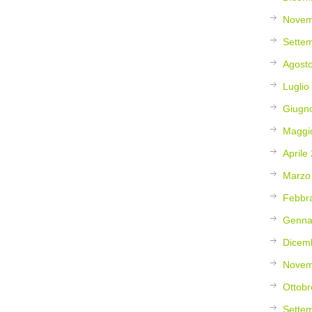
Novem
Sette
Agost
Luglio
Giugn
Maggi
Aprile
Marzo
Febbr
Genna
Dicem
Novem
Ottobr
Sette