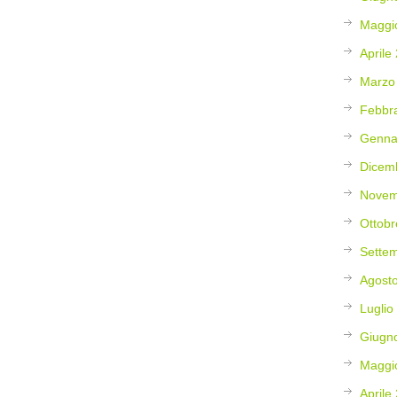
Maggi
Aprile
Marzo
Febbr
Genna
Dicem
Novem
Ottobr
Sette
Agost
Luglio
Giugn
Maggi
Aprile