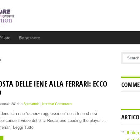
Sfilate
Benessere
o
OSTA DELLE IENE ALLA FERRARI: ECCO
COMMEN
O
Gennaio 2014 In
Spettacolo
|
Nessun Commento
i denuncia uno “scherzo-aggressione” delle Iene che si
ARTICO
bblicando il video del blitz Redazione Loading the player …
 ferrari Leggi Tutto
Il rito
da cal