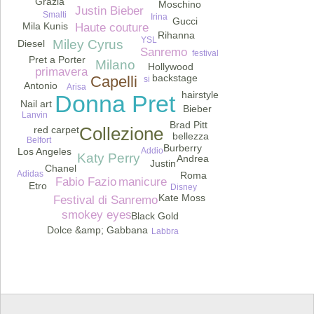
Grazia
Moschino
Justin Bieber
Smalti
Irina
Gucci
Mila Kunis
Haute couture
Rihanna
YSL
Miley Cyrus
Diesel
Sanremo
festival
Pret a Porter
Milano
Hollywood
primavera
backstage
Capelli
si
Antonio
Arisa
hairstyle
Donna Pret
Nail art
Bieber
Lanvin
Brad Pitt
Collezione
red carpet
bellezza
Belfort
Burberry
Addio
Los Angeles
Katy Perry
Andrea
Justin
Chanel
Adidas
Roma
manicure
Fabio Fazio
Etro
Disney
Kate Moss
Festival di Sanremo
smokey eyes
Black Gold
Dolce &amp; Gabbana
Labbra