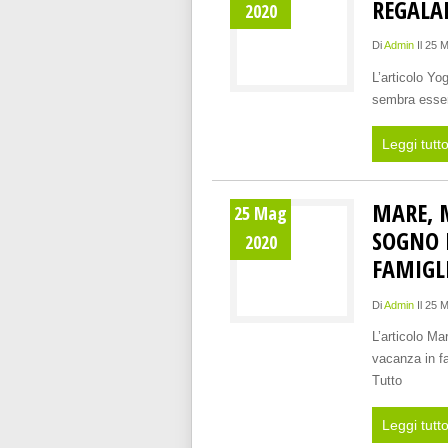
REGALAR
2020
Di
Admin
Il 25 
L’articolo Yo
sembra esser
Leggi tutt
MARE, 
25 Mag
SOGNO 
2020
FAMIGL
Di
Admin
Il 25 
L’articolo M
vacanza in f
Tutto
Leggi tutt