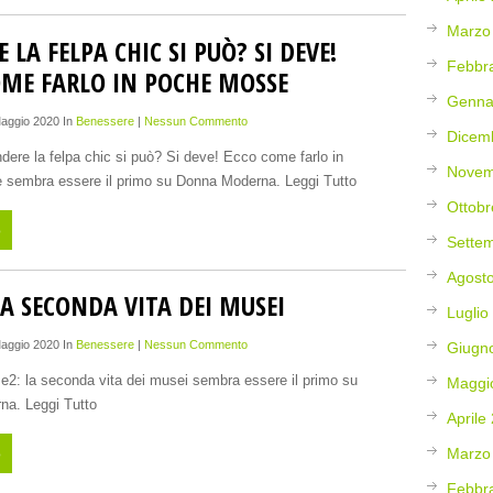
Marzo
 LA FELPA CHIC SI PUÒ? SI DEVE!
Febbr
OME FARLO IN POCHE MOSSE
Genna
Maggio 2020 In
Benessere
|
Nessun Commento
Dicem
ndere la felpa chic si può? Si deve! Ecco come farlo in
Novem
sembra essere il primo su Donna Moderna. Leggi Tutto
Ottobr
o
Sette
Agost
LA SECONDA VITA DEI MUSEI
Luglio
Maggio 2020 In
Benessere
|
Nessun Commento
Giugn
se2: la seconda vita dei musei sembra essere il primo su
Maggi
a. Leggi Tutto
Aprile
o
Marzo
Febbr