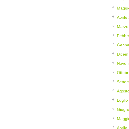
Maggi
Aprile
Marzo
Febbr
Genna
Dicem
Novem
Ottobr
Sette
Agost
Luglio
Giugn
Maggi
Aprile