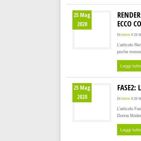
RENDERE
25 Mag
ECCO C
2020
Di
Admin
Il 25 
L’articolo Re
poche mosse 
Leggi tutt
FASE2: 
25 Mag
2020
Di
Admin
Il 25 
L’articolo Fa
Donna Modern
Leggi tutt