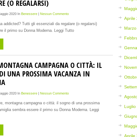
E (O REGALARSI)
Maggi
Maggio 2020 In
Benessere
|
Nessun Commento
Aprile
ga addicted? Tutti gli essenziali da regalare (o regalarsi)
Marzo
e il primo su Donna Moderna. Leggi Tutto
Febbr
o
Genna
Dicem
MONTAGNA CAMPAGNA O CITTÀ: IL
Novem
DI UNA PROSSIMA VACANZA IN
Ottobr
IA
Sette
Maggio 2020 In
Benessere
|
Nessun Commento
Agost
are, montagna campagna o città: il sogno di una prossima
Luglio
amiglia sembra essere il primo su Donna Moderna. Leggi
Giugn
Maggi
o
Aprile