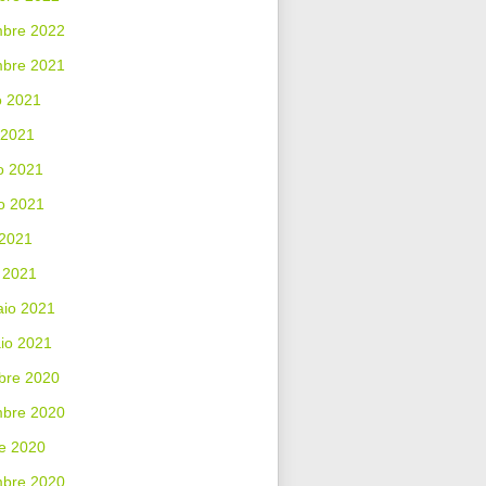
bre 2022
mbre 2021
o 2021
 2021
o 2021
o 2021
 2021
 2021
aio 2021
io 2021
bre 2020
bre 2020
e 2020
mbre 2020