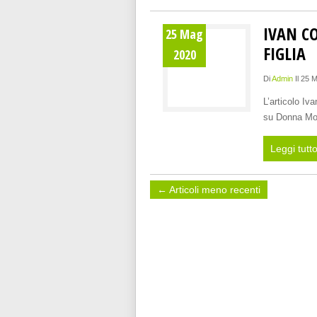
IVAN CO
25 Mag
FIGLIA
2020
Di
Admin
Il 25 
L’articolo Iv
su Donna Mod
Leggi tutt
← Articoli meno recenti