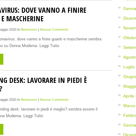
VIRUS: DOVE VANNO A FINIRE
Genna
 E MASCHERINE
Dicem
Novem
Maggio 2020 In
Benessere
|
Nessun Commento
Ottobr
oronavirus: dove vanno a finire guanti e mascherine sembra
imo su Donna Moderna. Leggi Tutto
Sette
Agost
o
Luglio
Giugn
G DESK: LAVORARE IN PIEDI È
?
Maggi
Aprile
Maggio 2020 In
Benessere
|
Nessun Commento
Marzo
anding desk: lavorare in piedi è meglio? sembra essere il
Febbr
na Moderna. Leggi Tutto
Genna
o
Dicem