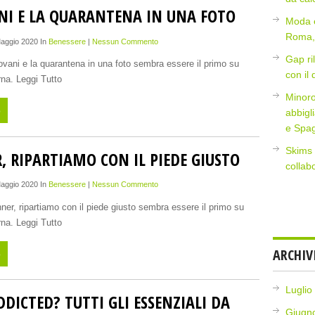
ANI E LA QUARANTENA IN UNA FOTO
Moda e
Roma, 
Maggio 2020 In
Benessere
|
Nessun Commento
Gap ri
giovani e la quarantena in una foto sembra essere il primo su
con il
a. Leggi Tutto
Minoro
o
abbigl
e Spa
Skims 
, RIPARTIAMO CON IL PIEDE GIUSTO
collab
Maggio 2020 In
Benessere
|
Nessun Commento
nner, ripartiamo con il piede giusto sembra essere il primo su
a. Leggi Tutto
ARCHIV
o
Luglio
DICTED? TUTTI GLI ESSENZIALI DA
Giugn