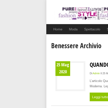
Home
Moda
Spettacolo
Benessere Archivio
QUANDO
25 Mag
2020
Di
Admin
Il 25 
L’articolo Q
Moderna. Leg
Leggi tutt