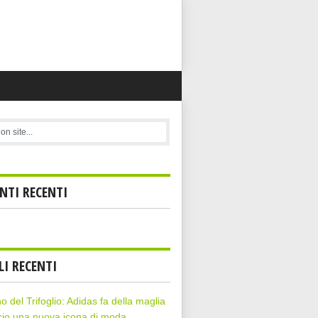
TI RECENTI
LI RECENTI
rno del Trifoglio: Adidas fa della maglia
cio una nuova icona di moda