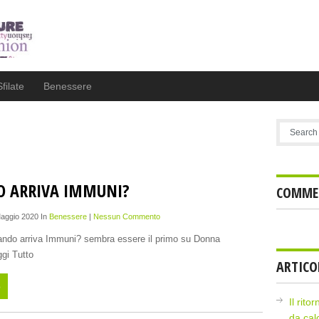
Sfilate
Benessere
 ARRIVA IMMUNI?
COMMEN
Maggio 2020 In
Benessere
|
Nessun Commento
uando arriva Immuni? sembra essere il primo su Donna
gi Tutto
ARTICO
o
Il rito
da cal