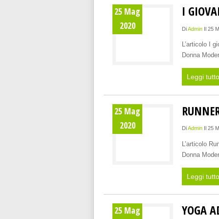
I GIOV
25 Mag
2020
Di
Admin
Il 25 
L’articolo I 
Donna Modern
Leggi tutt
RUNNER
25 Mag
2020
Di
Admin
Il 25 
L’articolo Ru
Donna Modern
Leggi tutt
YOGA AD
25 Mag