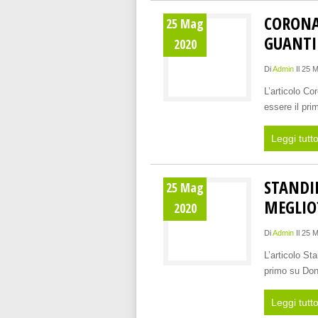
CORONA
25 Mag
GUANTI
2020
Di
Admin
Il 25 
L’articolo C
essere il pr
Leggi tutt
STANDIN
25 Mag
MEGLIO
2020
Di
Admin
Il 25 
L’articolo St
primo su Don
Leggi tutt