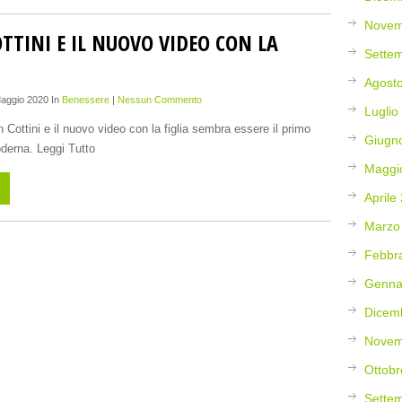
Novem
TTINI E IL NUOVO VIDEO CON LA
Sette
Agost
Maggio 2020 In
Benessere
|
Nessun Commento
Luglio
an Cottini e il nuovo video con la figlia sembra essere il primo
Giugn
erna. Leggi Tutto
Maggi
o
Aprile
Marzo
Febbr
Genna
Dicem
Novem
Ottobr
Sette