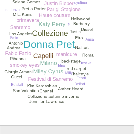
Selena Gomez
Justin Bieber
eyeliner
Pret a Porter
Parigi Stagione
tendenza
Mila Kunis
Haute couture
Hollywood
primavera
Katy Perry
Burberry
si
Sanremo
Diesel
Collezione
Justin
Los Angeles
Etro
Bafta
Arisa
Donna Pret
Antonio
Nail art
Andrea
Fabio Fazio
manicure
Capelli
Roma
Rihanna
backstage
Milano
festival
smokey eyes
Irina
red carpet
Miley Cyrus
Giorgio Armani
Milly
hairstyle
Gucci
Fendi
Festival di Sanremo
Belfort
Belstaff
Kim Kardashian
Amber Heard
San Valentino
Chanel
Collezione autunno inverno
Jennifer Lawrence