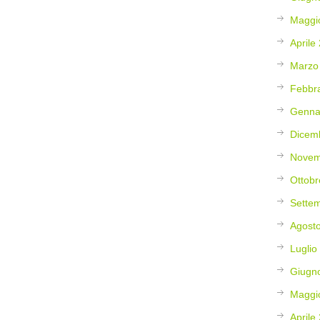
Maggi
Aprile
Marzo
Febbr
Genna
Dicem
Novem
Ottobr
Sette
Agost
Luglio
Giugn
Maggi
Aprile