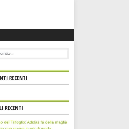
TI RECENTI
LI RECENTI
rno del Trifoglio: Adidas fa della maglia
cio una nuova icona di moda