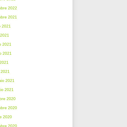
bre 2022
mbre 2021
o 2021
 2021
o 2021
o 2021
 2021
 2021
aio 2021
io 2021
bre 2020
bre 2020
e 2020
mbre 2020