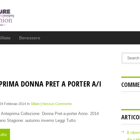
Sfilate
Benessere
PRIMA DONNA PRET A PORTER A/I
COMMEN
 24 Febbraio 2014 In
Sfilate
|
Nessun Commento
 Anteprima Collezione: Donna Pret-a-porter Anno: 2014
ARTICO
lano Stagione: autunno inverno Leggi Tutto
Il rito
utto
da cal