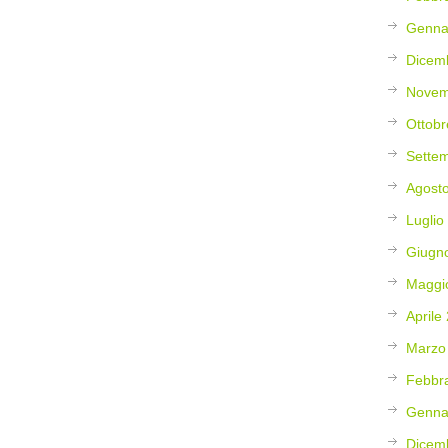
Genna
Dicem
Novem
Ottobr
Sette
Agost
Luglio
Giugn
Maggi
Aprile
Marzo
Febbr
Genna
Dicem