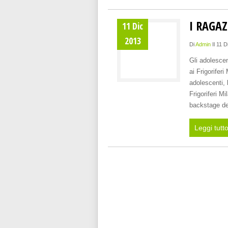
I RAGAZ
11 Dic
2013
Di
Admin
Il 11 
Gli adolescen
ai Frigorifer
adolescenti, 
Frigoriferi Mi
backstage de
Leggi tutt