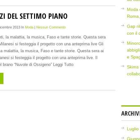
Moda e
ZI DEL SETTIMO PIANO
Roma, 
Gap ri
Dicembre 2013 In
Moda
|
Nessun Commento
con il
ti, la malattia, la musica, Faso e tante storie. Questa sera
Minoro
i Milanesi si festeggia il progetto con una anteprima live Gli
abbigl
la malattia, la musica, Faso e tante storie. Questa sera ai
e Spa
lanesi si festeggia il progetto con una anteprima live. Il
l brano “Nuvole di Ossigeno” Leggi Tutto
Skims 
collab
o
ARCHIV
Luglio
Giugn