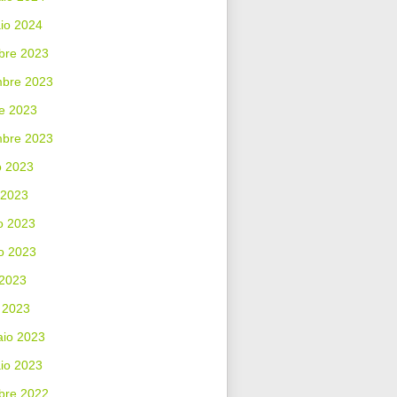
io 2024
bre 2023
bre 2023
e 2023
mbre 2023
o 2023
 2023
o 2023
o 2023
 2023
 2023
aio 2023
io 2023
bre 2022