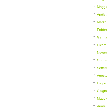
Maggi
Aprile
Marzo
Febbr
Genna
Dicem
Novem
Ottobr
Sette
Agost
Luglio
Giugn
Maggi
Aprile