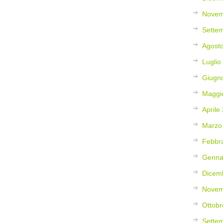
Novem
Sette
Agost
Luglio
Giugn
Maggi
Aprile
Marzo
Febbr
Genna
Dicem
Novem
Ottobr
Sette