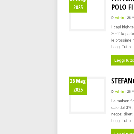
POLO F
2025
Di
Admin
Il 26 
I capi high-t
2022 fa parte
le prossime 
Leggi Tutto
Leggi tutt
STEFAN
26 Mag
2025
Di
Admin
Il 26 
La maison fio
calo del 3%,
negozi diret
Leggi Tutto