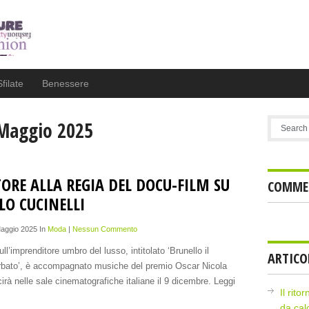
Sfilate
Benessere
aggio 2025
ORE ALLA REGIA DEL DOCU-FILM SU
COMMEN
LO CUCINELLI
Maggio 2025 In
Moda
|
Nessun Commento
ull’imprenditore umbro del lusso, intitolato ‘Brunello il
ARTICO
arbato’, è accompagnato musiche del premio Oscar Nicola
irà nelle sale cinematografiche italiane il 9 dicembre. Leggi
Il rito
da cal