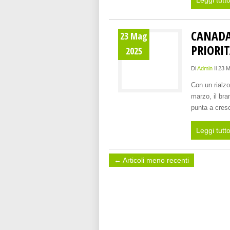
Leggi tutt
CANADA
23 Mag
PRIORIT
2025
Di
Admin
Il 23 
Con un rialzo
marzo, il bra
punta a cresc
Leggi tutt
← Articoli meno recenti