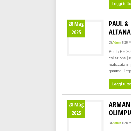
Leggi tutt
PAUL &
28 Mag
ALTANA
2025
Di
Admin
Il 28 
Per la PE 20
collezione ju
realizzata in
gamma. Legg
Leggi tutt
ARMANI 
28 Mag
OLIMPI
2025
Di
Admin
Il 28 