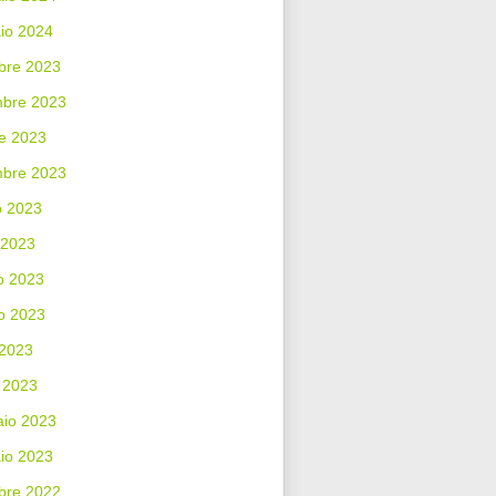
io 2024
bre 2023
bre 2023
e 2023
mbre 2023
o 2023
 2023
o 2023
o 2023
 2023
 2023
aio 2023
io 2023
bre 2022