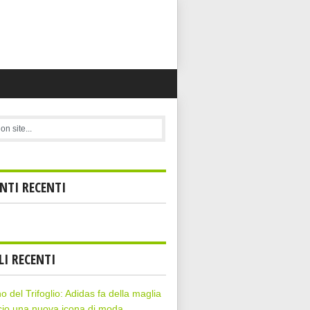
TI RECENTI
LI RECENTI
rno del Trifoglio: Adidas fa della maglia
cio una nuova icona di moda