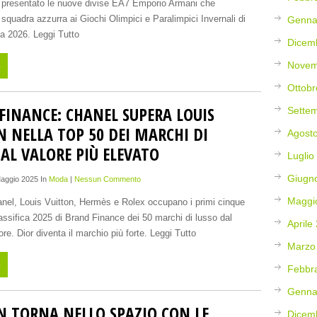
ha presentato le nuove divise EA7 Emporio Armani che
 squadra azzurra ai Giochi Olimpici e Paralimpici Invernali di
Genna
na 2026. Leggi Tutto
Dicem
Novem
o
Ottobr
FINANCE: CHANEL SUPERA LOUIS
Sette
N NELLA TOP 50 DEI MARCHI DI
Agost
AL VALORE PIÙ ELEVATO
Luglio
Giugn
Maggio 2025 In
Moda
|
Nessun Commento
Maggi
nel, Louis Vuitton, Hermès e Rolex occupano i primi cinque
lassifica 2025 di Brand Finance dei 50 marchi di lusso dal
Aprile
re. Dior diventa il marchio più forte. Leggi Tutto
Marzo
o
Febbr
Genna
N TORNA NELLO SPAZIO CON LE
Dicem