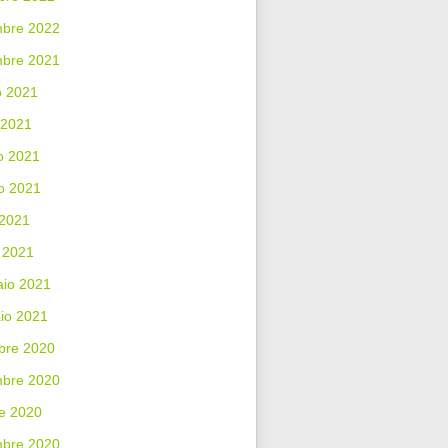
bre 2022
mbre 2021
o 2021
 2021
o 2021
o 2021
 2021
 2021
aio 2021
io 2021
bre 2020
bre 2020
e 2020
mbre 2020