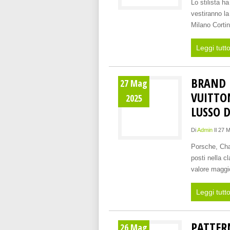
Lo stilista 
vestiranno la
Milano Corti
Leggi tutt
BRAND 
27 Mag
VUITTO
2025
LUSSO D
Di
Admin
Il 27 
Porsche, Cha
posti nella c
valore maggio
Leggi tutt
PATTER
26 Mag