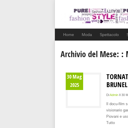
Home
Moda
Spettacolo
Archivio del Mese: :
M
TORNAT
30 Mag
BRUNEL
2025
Di
Admin
Il 30 
Il docu-film s
visionario g
Piovani e usc
Tutto