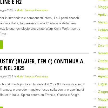
LINE E H2
Maggi
Maggio 2025 In
Moda
|
Nessun Commento
Aprile
der in interfodere e componenti interni, i cui primi sbocchi
Marzo
ancia e Italia, ha presentato alla 1° edizione della fiera
ab le sue tecnologie brevettate Warp-Knit / Weft-Insert e
Febbr
utto
Genna
o
Dicem
Novem
USTRY (BLAUER, TEN C) CONTINUA A
Ottobr
E NEL 2025
Sette
Agost
Maggio 2025 In
Moda
|
Nessun Commento
Luglio
entino di moda punta a chiudere il 2025 a 93 milioni di euro di
6% annuo, e prevede maggiore focus sulla donna e opening di
Giugn
auer in Italia. Spinta estera su Francia, Olanda e Belgio.
Maggi
Aprile