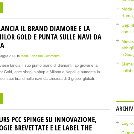
o
Moda e
Roma, 
Gap ri
LANCIA IL BRAND DIAMORE E LA
con il
MILOR GOLD E PUNTA SULLE NAVI DA
Minoro
RA
abbigl
e Spa
Maggio 2025 In
Moda
|
Nessun Commento
Skims 
anese lancia il suo primo brand di diamanti lab grown e la
collab
lor Gold, apre shop-in-shop a Milano e Napoli e aumenta la
 dei suoi brand nelle navi da crociera di 3 gruppi globali.
o
ARCHIV
URS PCC SPINGE SU INNOVAZIONE,
Luglio
GIE BREVETTATE E LE LABEL THE
Giugn