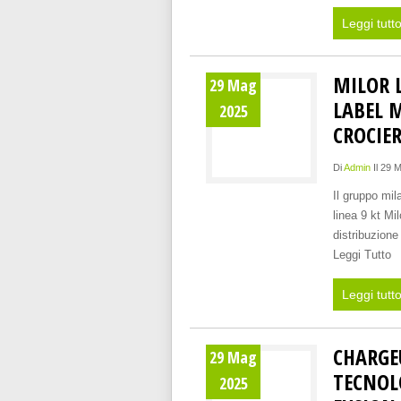
Leggi tutt
MILOR 
29 Mag
LABEL 
2025
CROCIE
Di
Admin
Il 29 
Il gruppo mil
linea 9 kt Mi
distribuzione
Leggi Tutto
Leggi tutt
CHARGE
29 Mag
TECNOLO
2025