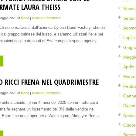
IRMATE LAURA THEISS
Novem
Sette
Maggio 2025 In
Moda
|
Nessun Commento
ech sono realizzati dall’azienda Dyloan Bond Factory, che dal
Agost
 dal gruppo torinese del lusso, e saranno utilizzati nelle per
Luglio
missioni dagli astronauti di Esa-european space agency.
Giugn
Maggi
o
Aprile
Marzo
O RICCI FRENA NEL QUADRIMESTRE
Febbr
Maggio 2025 In
Moda
|
Nessun Commento
Genna
rentina chiude i primi 4 mesi del 2025 con un fatturato in
Dicem
 ma fa segnare un incremento del 3% delle vendite nei
Novem
ti. Entro fine anno aperture a Washington, Almaty e Roma.
Ottobr
Sette