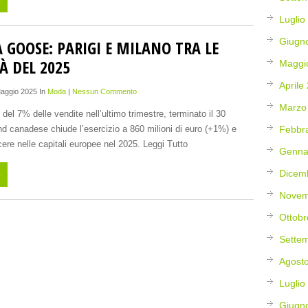
o
Luglio
Giugn
 GOOSE: PARIGI E MILANO TRA LE
À DEL 2025
Maggi
Aprile
Maggio 2025 In
Moda
|
Nessun Commento
Marzo
 del 7% delle vendite nell’ultimo trimestre, terminato il 30
nd canadese chiude l’esercizio a 860 milioni di euro (+1%) e
Febbr
ere nelle capitali europee nel 2025. Leggi Tutto
Genna
Dicem
o
Novem
Ottobr
Sette
Agost
Luglio
Giugn