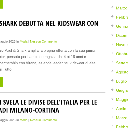
o
Marzo
Febbr
 SHARK DEBUTTA NEL KIDSWEAR CON
Genna
Dicem
Maggio 2025 In
Moda
|
Nessun Commento
Novem
26 Paul & Shark amplia la propria offerta con la sua prima
Ottobr
nior, pensata per bambini e ragazzi dai 4 ai 16 anni e
Sette
 partnership con Altana, azienda leader nel kidswear di alta
i Tutto
Agost
Luglio
o
Giugn
SVELA LE DIVISE DELL’ITALIA PER LE
Maggi
ADI MILANO-CORTINA
Aprile
Marzo
Maggio 2025 In
Moda
|
Nessun Commento
Febbr