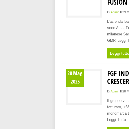
FUSION 
Di
Admin
Il 29 
L’azienda lea
sono Asia, Fr
milanese Sam
GMP. Leggi T
Leggi tutt
FGF IND
28 Mag
CRESCER
2025
Di
Admin
Il 28 
Il gruppo vic
fatturato, +
monomarca Bl
Leggi Tutto