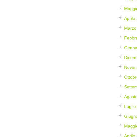
Maggi
Aprile
Marzo
Febbr
Genna
Dicem
Novem
Ottobr
Sette
Agost
Luglio
Giugn
Maggi
Aprile