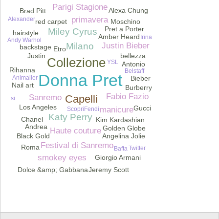
Parigi Stagione
Alexa Chung
Brad Pitt
primavera
Alexander
Moschino
red carpet
Pret a Porter
Miley Cyrus
hairstyle
Amber Heard
Irina
Andy Warhol
Milano
Justin Bieber
backstage
Etro
bellezza
Justin
Collezione
YSL
Antonio
Rihanna
Belstaff
Donna Pret
Animalier
Bieber
Nail art
Burberry
Fabio Fazio
Capelli
Sanremo
si
Los Angeles
Gucci
manicure
Fendi
Scopri
Katy Perry
Chanel
Kim Kardashian
Andrea
Golden Globe
Haute couture
Black Gold
Angelina Jolie
Festival di Sanremo
Roma
Twitter
Bafta
smokey eyes
Giorgio Armani
Jeremy Scott
Dolce &amp; Gabbana