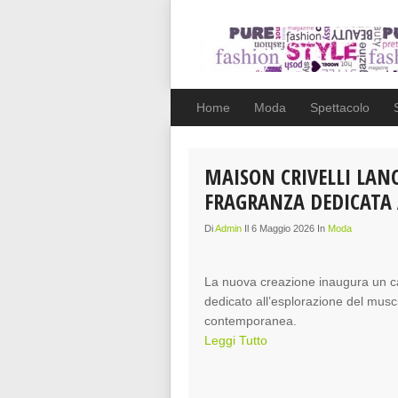
Home
Moda
Spettacolo
MAISON CRIVELLI LAN
FRAGRANZA DEDICATA
Di
Admin
Il 6 Maggio 2026 In
Moda
La nuova creazione inaugura un cap
dedicato all’esplorazione del musc
contemporanea.
Leggi Tutto