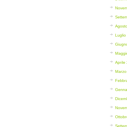
Novem
Sette
Agost
Luglio
Giugn
Maggi
Aprile
Marzo
Febbr
Genna
Dicem
Novem
Ottobr
Sette