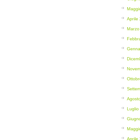
Maggi
Aprile
Marzo
Febbr
Genna
Dicem
Novem
Ottobr
Sette
Agost
Luglio
Giugn
Maggi
Aprile