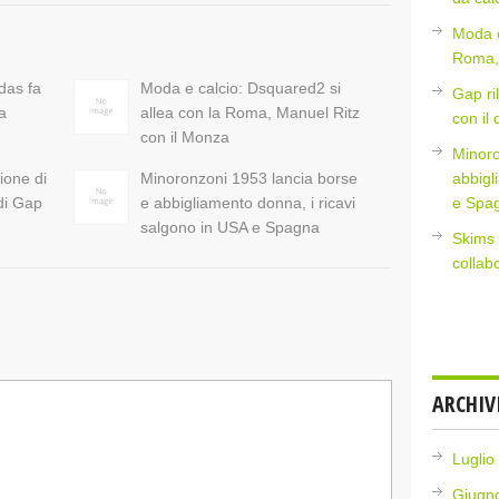
Moda e
Roma, 
idas fa
Moda e calcio: Dsquared2 si
Gap ri
a
allea con la Roma, Manuel Ritz
con il
con il Monza
Minoro
ione di
Minoronzoni 1953 lancia borse
abbigl
 di Gap
e abbigliamento donna, i ricavi
e Spa
salgono in USA e Spagna
Skims 
collab
ARCHIV
Luglio
Giugn