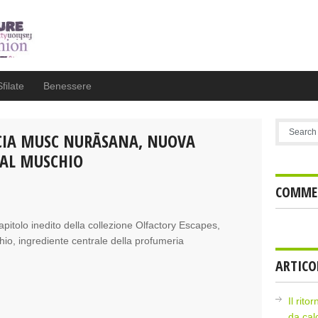
Sfilate
Benessere
CIA MUSC NURĀSANA, NUOVA
 AL MUSCHIO
COMMEN
itolo inedito della collezione Olfactory Escapes,
hio, ingrediente centrale della profumeria
ARTICO
Il rito
da cal