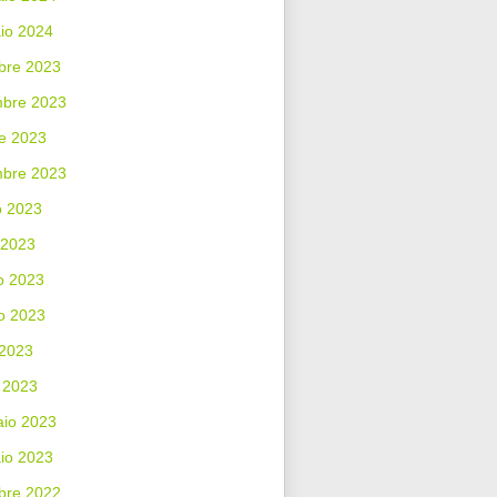
io 2024
bre 2023
bre 2023
e 2023
mbre 2023
o 2023
 2023
o 2023
o 2023
 2023
 2023
aio 2023
io 2023
bre 2022