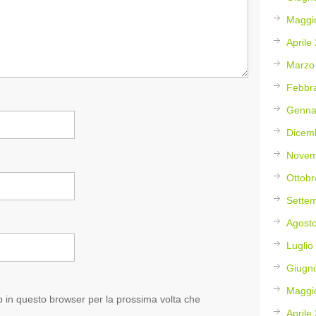
Maggi
Aprile
Marzo
Febbr
Genna
Dicem
Novem
Ottobr
Sette
Agost
Luglio
Giugn
Maggi
b in questo browser per la prossima volta che
Aprile