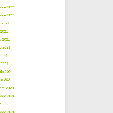
bre 2022
mbre 2021
o 2021
 2021
o 2021
o 2021
 2021
 2021
aio 2021
io 2021
bre 2020
bre 2020
e 2020
mbre 2020