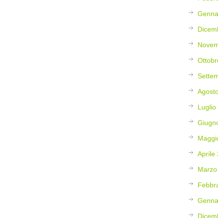
Genna
Dicem
Novem
Ottobr
Sette
Agost
Luglio
Giugn
Maggi
Aprile
Marzo
Febbr
Genna
Dicem